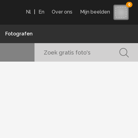
0
Nl
|
En
Over ons
Mijn beelden
Fotografen