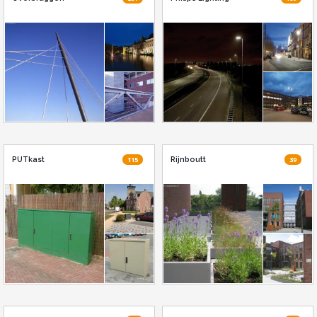
PUTkast
115
Rijnboutt
39