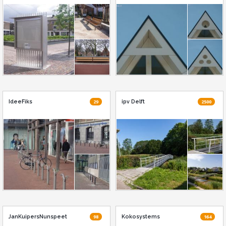
IdeeFiks
29
ipv Delft
2500
JanKuipersNunspeet
98
Kokosystems
164