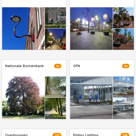
Nationale Bomenbank
52
OFN
53
Overbruggen
237
Philips Lighting
189