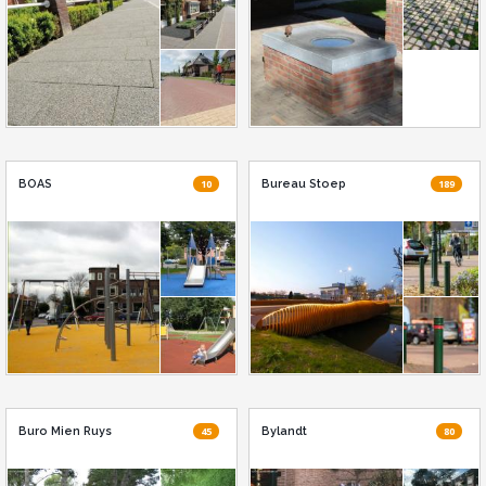
BOAS
10
Bureau Stoep
189
Buro Mien Ruys
45
Bylandt
80