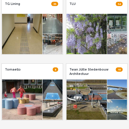
TG Lining
35
TLU
54
Tomaello
8
Twan Jütte Stedenbouw
18
Architectuur