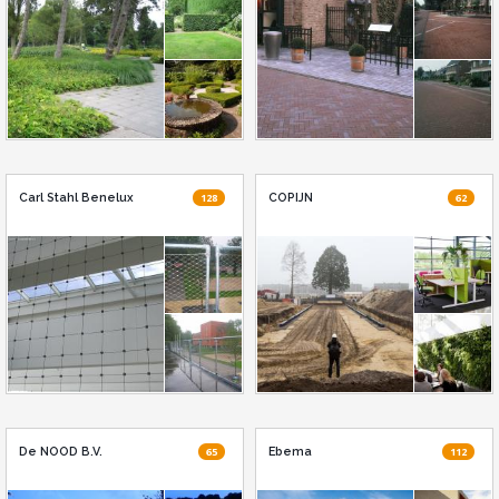
Carl Stahl Benelux
128
COPIJN
62
De NOOD B.V.
65
Ebema
112