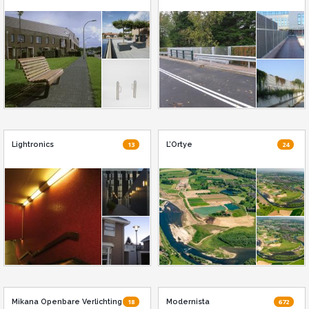
Lightronics
13
L’Ortye
24
Mikana Openbare Verlichting
18
Modernista
672