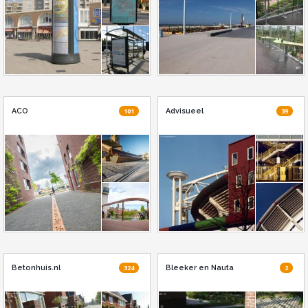
ACO
101
Advisueel
39
Betonhuis.nl
324
Bleeker en Nauta
2