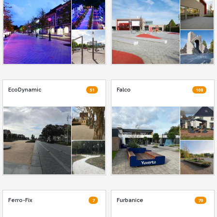
EcoDynamic
51
Falco
108
Ferro-Fix
7
Furbanice
79