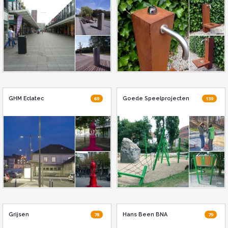
GHM Eclatec
69
Goede Speelprojecten
139
Grijsen
78
Hans Been BNA
79