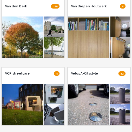
Van den Berk
139
Van Diepen Houtwerk
8
VCP streetcare
4
VelopA-Citystyle
52