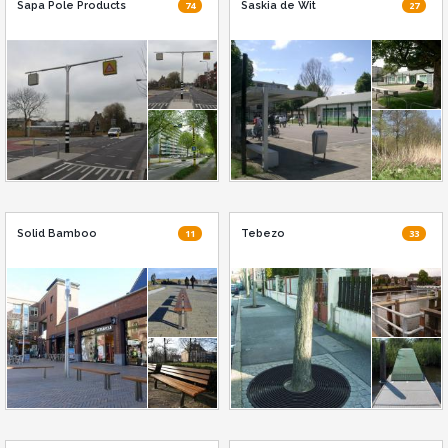
Sapa Pole Products
74
Saskia de Wit
27
Solid Bamboo
11
Tebezo
33