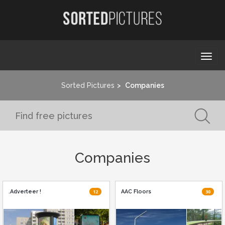
Togg
navi
Sorted Pictures
Companies
Companies
.Adverteer !
12
AAC Floors
30