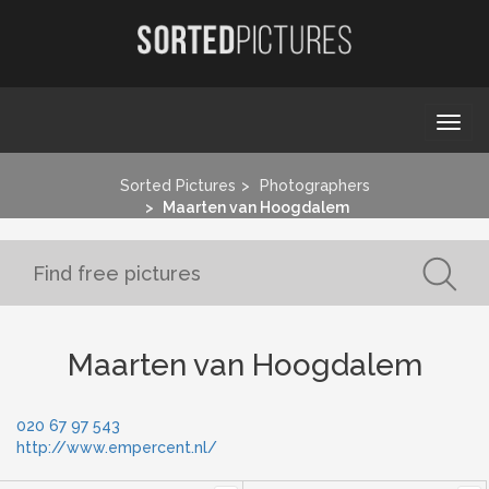
Togg
navi
Sorted Pictures
Photographers
Maarten van Hoogdalem
Maarten van Hoogdalem
020 67 97 543
http://www.empercent.nl/